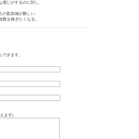
な感じがするのに対し、
。
ろの匙加減が難しい。
と枚数を稼ぎたくなる。
もできます。
えます)