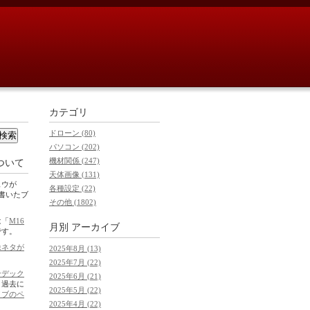
カテゴリ
ドローン (80)
パソコン (202)
機材関係 (247)
ついて
天体画像 (131)
ュウが
各種設定 (22)
0に書いたブ
その他 (1802)
は「
M16
月別
アーカイブ
です。
像ネタが
2025年8月 (13)
2025年7月 (22)
ンデック
2025年6月 (21)
。過去に
2025年5月 (22)
イブのペ
2025年4月 (22)