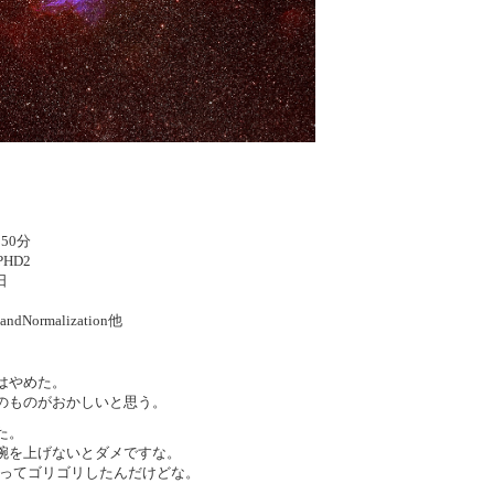
間50分
PHD2
日
）
andNormalization他
はやめた。
のものがおかしいと思う。
た。
腕を上げないとダメですな。
技を使ってゴリゴリしたんだけどな。