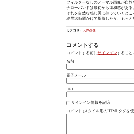
フィルターなしのノーマル画像が自然
ナローバンドは最初から違和感がある
それを自然な感じ風に持っていくとこ
結局10時間かけて撮影したが、もっ
カテゴリ
:
天体画像
コメントする
コメントする前に
サインイン
すること
名前
電子メール
URL
サインイン情報を記憶
コメント (スタイル用のHTMLタグを使