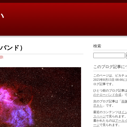
い
検索
ーバンド）
0)
このブログ記事に
このページは、ピカチ
2025年8月15日 08:0
ログ記事です。
ひとつ前のブログ記事
のナローバンド合成
」
次のブログ記事は「
画
尽きた
」です。
最近のコンテンツは
イ
スページ
で見られます
書かれたものは
アーカ
ージ
で見られます。