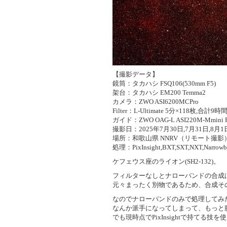
【撮影データ】
鏡筒：タカハシ FSQ106(530mm F5)
架台：タカハシ EM200 Temma2
カメラ：ZWO ASI6200MCPro
Filter：L-Ultimate 5分×118枚,合計9時
ガイド：ZWO OAG-L ASI220M-Mmini 
撮影日：2025年7月30日,7月31日,8月1
場所：和歌山県 NNRV（リモート撮影
処理：PixInsight,BXT,SXT,NXT,Narrowb
ケフェウス座のライオン(SH2-132)。
フィルターなしとナローバンドの合成
元々まったく別物であるため、合成そ
なのでナローバンドのみで処理してみ
なんか派手になってしまって、もっと
でも現時点でPixInsightで持てる