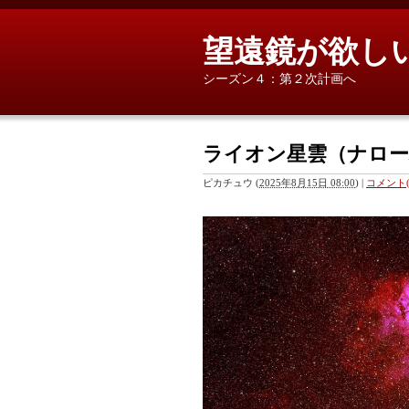
望遠鏡が欲し
シーズン４：第２次計画へ
ライオン星雲（ナロ
ピカチュウ
(
2025年8月15日 08:00
)
|
コメント(