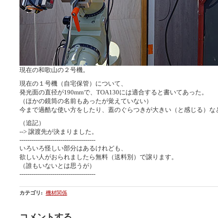
現在の和歌山の２号機。
現在の１号機（自宅保管）について、
発光面の直径が190mmで、TOA130には適合すると書いてあった。
（ほかの鏡筒の名前もあったが覚えていない）
今まで過酷な使い方をしたり、蓋のぐらつきが大きい（と感じる）な
（追記）
--> 譲渡先が決まりました。
---------------------------------------
いろいろ怪しい部分はあるけれども、
欲しい人がおられましたら無料（送料別）で譲ります。
（誰もいないとは思うが）
---------------------------------------
カテゴリ
:
機材関係
コメントする