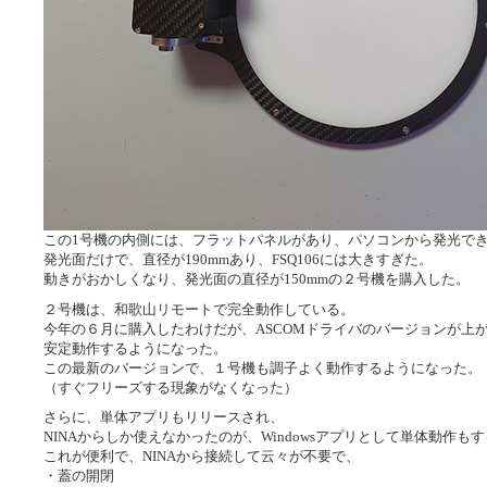
この1号機の内側には、フラットパネルがあり、パソコンから発光で
発光面だけで、直径が190mmあり、FSQ106には大きすぎた。
動きがおかしくなり、発光面の直径が150mmの２号機を購入した。
２号機は、和歌山リモートで完全動作している。
今年の６月に購入したわけだが、ASCOMドライバのバージョンが上
安定動作するようになった。
この最新のバージョンで、１号機も調子よく動作するようになった。
（すぐフリーズする現象がなくなった）
さらに、単体アプリもリリースされ、
NINAからしか使えなかったのが、Windowsアプリとして単体動作も
これが便利で、NINAから接続して云々が不要で、
・蓋の開閉